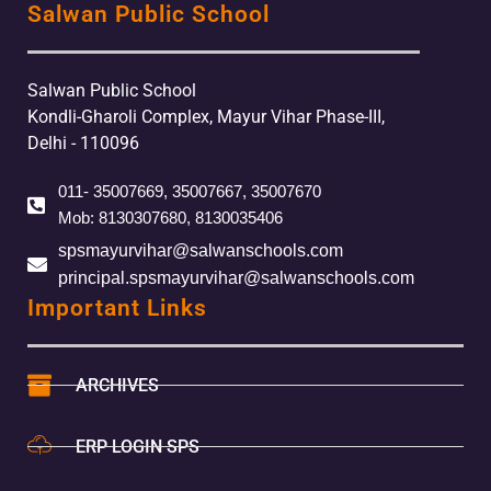
Salwan Public School
Salwan Public School
Kondli-Gharoli Complex, Mayur Vihar Phase-III,
Delhi - 110096
011- 35007669, 35007667, 35007670
Mob: 8130307680, 8130035406
spsmayurvihar@salwanschools.com
principal.spsmayurvihar@salwanschools.com
Important Links
ARCHIVES
ERP LOGIN SPS